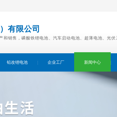
）有限公司
生产和销售，磷酸铁锂电池、汽车启动电池、超薄电池、光
铅改锂电池
企业工厂
新闻中心