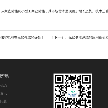
。从家庭储能到小型工商业储能，其市场需求呈现稳步增长态势。技术进
挂储能电池在光伏领域的好处
] [
下一个：
光伏储能系统的应用价值
闻资讯
动态
资讯
问题