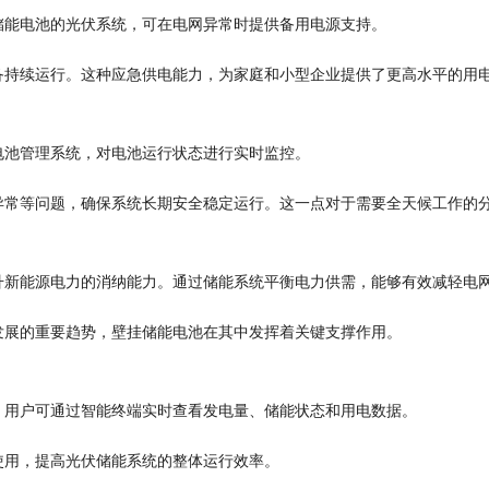
储能电池的光伏系统，可在电网异常时提供备用电源支持。
备持续运行。这种应急供电能力，为家庭和小型企业提供了更高水平的用
电池管理系统，对电池运行状态进行实时监控。
异常等问题，确保系统长期安全稳定运行。这一点对于需要全天候工作的
升新能源电力的消纳能力。通过储能系统平衡电力供需，能够有效减轻电
发展的重要趋势，壁挂储能电池在其中发挥着关键支撑作用。
。用户可通过智能终端实时查看发电量、储能状态和用电数据。
使用，提高光伏储能系统的整体运行效率。