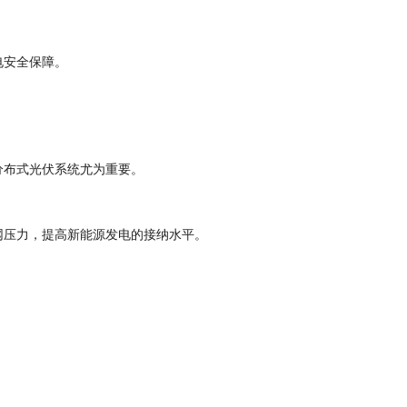
电安全保障。
分布式光伏系统尤为重要。
网压力，提高新能源发电的接纳水平。