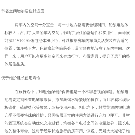
2. 节省空间增加居住舒适度
房车内的空间十分宝贵，每一寸地方都需要合理利用。铅酸电池体
积较大，占用了大量的车内空间，影响了居住的舒适性和实用性。而雄展
能源
24V100Ah锂电池体积小巧，可以根据房车的布局灵活安装在合适的
位置，如座椅下方、床铺底部等隐蔽处，最大限度地节省了车内空间。这
样一来，用户可以有更多的空间来存放行李、布置家具，提升了房车的整
体居住品质。
3. 便于维护延长使用寿命
在旅行途中，对电池的维护保养也是一个不容忽视的问题。铅酸电
池需要定期检查电解液液位、添加蒸馏水等繁琐的操作，而且容易出现极
板硫化、硫酸盐化等故障，缩短使用寿命。相比之下，雄展能源的锂电池
几乎不需要特殊的维护，只需按照正常的使用方法进行充放电即可。其智
能管理系统会自动优化充电过程，均衡各个电芯之间的电量差异，延长电
池的整体寿命。这对于经常长途旅行的房车用户来说，无疑大大减轻了维