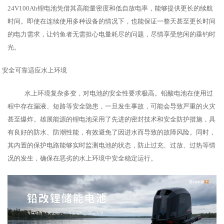
24V100Ah锂电池凭借其高能量密度和低自放电率，能够提供更长的续航
时间。即使在连续使用多种设备的情况下，也能保证一整天甚至更长时间
的电力需求，让钓鱼者无需担心电量耗尽的问题，尽情享受悠闲的垂钓时
光。
3. 安全可靠适应水上环境
水上环境复杂多变，对电池的安全性要求极高。铅酸电池在使用过
程中存在漏液、短路等安全隐患，一旦发生事故，可能会导致严重的火灾
甚至爆炸。雄展能源的锂电池采用了先进的密封技术和安全防护措施，具
有良好的防水、防潮性能，有效避免了因进水而导致的故障风险。同时，
其内置的保护电路能够实时监测电池的状态，防止过充、过放、过热等情
况的发生，确保在恶劣的水上环境中安全稳定运行。