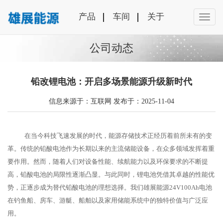
产品
车间
关于
公司动态
铅改锂电池：开启多场景能源升级新时代
信息来源于：互联网 发布于：2025-11-04
在当今科技飞速发展的时代，能源存储技术正经历着前所未有的变
革。传统的铅酸电池作为长期以来的主流储能设备，在众多领域发挥着重
要作用。然而，随着人们对设备性能、续航能力以及环保要求的不断提
高，铅酸电池的局限性逐渐凸显。与此同时，锂电池凭借其卓越的性能优
势，正逐步成为替代铅酸电池的理想选择。我们
雄展能源
24V100Ah电池
在钓鱼船、房车、游艇、船舶以及家用储能系统中的独特价值与广泛应
用。