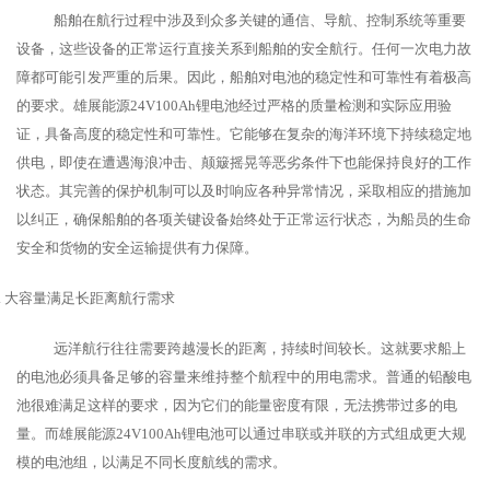
船舶在航行过程中涉及到众多关键的通信、导航、控制系统等重要
设备，这些设备的正常运行直接关系到船舶的安全航行。任何一次电力故
障都可能引发严重的后果。因此，船舶对电池的稳定性和可靠性有着极高
的要求。雄展能源
24V100Ah锂电池经过严格的质量检测和实际应用验
证，具备高度的稳定性和可靠性。它能够在复杂的海洋环境下持续稳定地
供电，即使在遭遇海浪冲击、颠簸摇晃等恶劣条件下也能保持良好的工作
状态。其完善的保护机制可以及时响应各种异常情况，采取相应的措施加
以纠正，确保船舶的各项关键设备始终处于正常运行状态，为船员的生命
安全和货物的安全运输提供有力保障。
2. 大容量满足长距离航行需求
远洋航行往往需要跨越漫长的距离，持续时间较长。这就要求船上
的电池必须具备足够的容量来维持整个航程中的用电需求。普通的铅酸电
池很难满足这样的要求，因为它们的能量密度有限，无法携带过多的电
量。而雄展能源
24V100Ah锂电池可以通过串联或并联的方式组成更大规
模的电池组，以满足不同长度航线的需求。