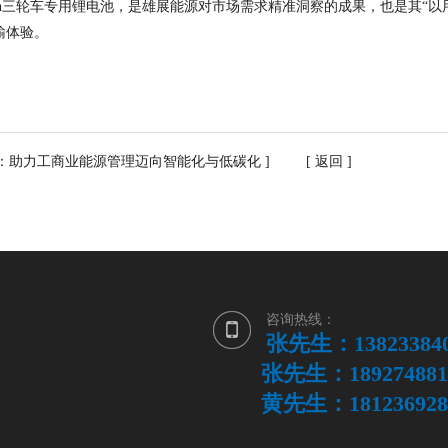
h
三轮车专用锂电池，是雄展能源对市场需求精准洞察的成果，也是其
“
以
输体验。
：助力工商业能源管理迈向智能化与低碳化
] [
返回
]
咨询热线：
张先生：138233840
张先生：189274881
黄先生：181236928