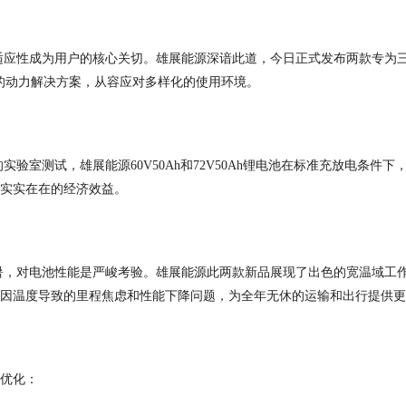
适应性成为用户的核心关切。雄展能源深谙此道，今日正式发布两款专为
的动力解决方案，从容应对多样化的使用环境。
的实验室测试，雄展能源
60V50Ah
和
72V50Ah
锂电池在标准充放电条件下
实实在在的经济效益。
暑，对电池性能是严峻考验。雄展能源此两款新品展现了出色的宽温域工
因温度导致的里程焦虑和性能下降问题，为全年无休的运输和出行提供更
优化：