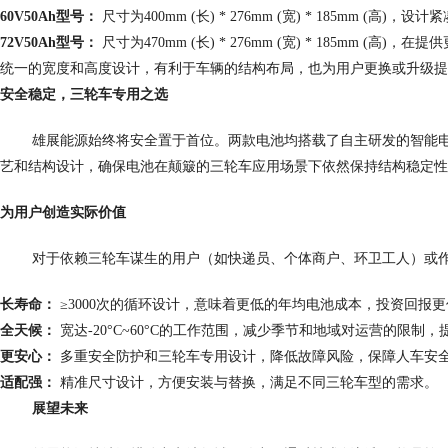
60V50Ah
型号：
尺寸为
400mm (
长
) * 276mm (
宽
) * 185mm (
高
)
，设计紧
72V50Ah
型号：
尺寸为
470mm (
长
) * 276mm (
宽
) * 185mm (
高
)
，在提供
统一的宽度和高度设计，有利于车辆的结构布局，也为用户更换或升级提
安全稳定，三轮车专用之选
雄展能源始终将安全置于首位。两款电池均搭载了自主研发的智能
艺和结构设计，确保电池在颠簸的三轮车应用场景下依然保持结构稳定性
为用户创造实际价值
对于依赖三轮车谋生的用户（如快递员、个体商户、环卫工人）或
长寿命：
≥3000次的循环设计，意味着更低的年均电池成本，投资回报更
全天候：
宽达
-20°C~60°C
的工作范围，减少季节和地域对运营的限制，
更安心：
多重安全防护和三轮车专用设计，降低故障风险，保障人车安
适配强：
精准尺寸设计，方便安装与替换，满足不同三轮车型的需求。
展望未来