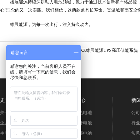
雄展能源持续深耕动力电池领域，致力于通过技术创新和严格品控
心
”
理念的又一次实践。我们相信，这两款兼具长寿命、宽温域和高安全
雄展能源，为每一次出行，注入持久动力。
[
上一个：
GrandXZ雄展能源UPS高压储能
请您留言
感谢您的关注，当前客服人员不在
线，请填写一下您的信息，我们会
尽快和您联系。
走进雄展
产品中心
新
关于我们
铁锂加热电池
公司
企业工厂
铁锂蓝牙电池
行业
生产车间
家庭储能电池
常见