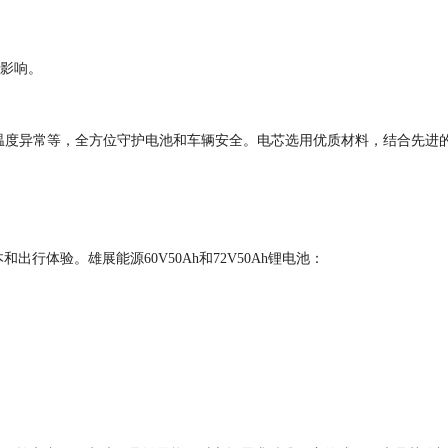
影响。
温度异常等，全方位守护电池和车辆安全。电芯选用优质材料，结合先进
本和出行体验。雄展能源
60V50Ah
和
72V50Ah
锂电池：